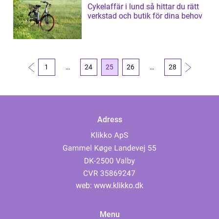
Cykelaffär i lund så hittar du rätt
verkstad och butik för dina behov
1
…
24
25
26
…
28
Adress
web:
www.klikko.dk
Menu