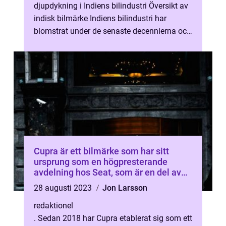
djupdykning i Indiens bilindustri Översikt av
indisk bilmärke Indiens bilindustri har
blomstrat under de senaste decennierna och
har blivit en viktig spelare...
Cupra är ett bilmärke som har sitt
ursprung som en högpresterande
avdelning hos Seat, som är en del av
Volkswagen Group
28 augusti 2023
Jon Larsson
redaktionel
. Sedan 2018 har Cupra etablerat sig som ett