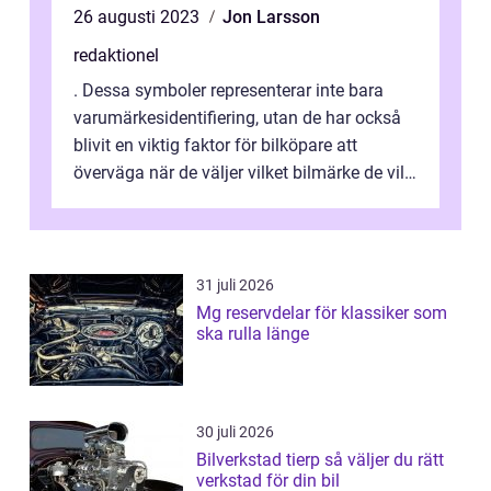
bilägare och entusiaster över hela
26 augusti 2023
Jon Larsson
världen
redaktionel
. Dessa symboler representerar inte bara
varumärkesidentifiering, utan de har också
blivit en viktig faktor för bilköpare att
överväga när de väljer vilket bilmärke de vill
köpa. I denna artikel komme...
31 juli 2026
Mg reservdelar för klassiker som
ska rulla länge
30 juli 2026
Bilverkstad tierp så väljer du rätt
verkstad för din bil