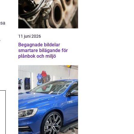
ssa
11 juni 2026
r
Begagnade bildelar
smartare bilägande för
plånbok och miljö