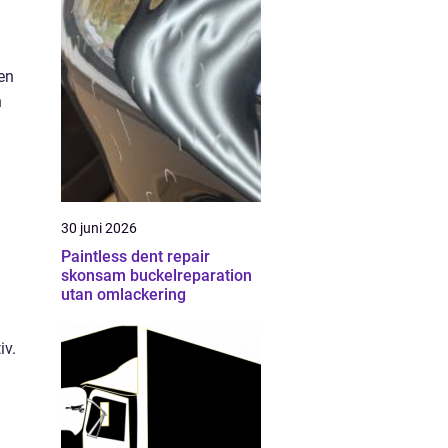
en
h
30 juni 2026
Paintless dent repair
skonsam buckelreparation
utan omlackering
iv.