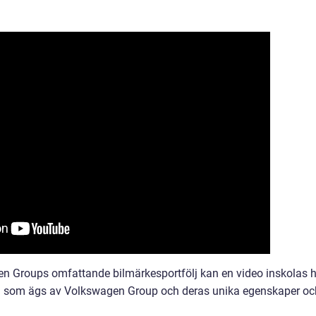
agen Groups omfattande bilmärkesportfölj kan en video inskolas h
ken som ägs av Volkswagen Group och deras unika egenskaper oc