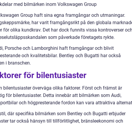
ckdelar med bilmärken inom Volkswagen Group
lkswagen Group haft sina egna framgångar och utmaningar.
gskeppsmärke, har varit framgångsrikt på den globala marknad
er för olika kundkrav. Det har dock funnits vissa kontroverser oc
ieselutsläppsskandalen som påverkade företagets rykte.
i, Porsche och Lamborghini haft framgångar och blivit
resterande och kvalitetsbilar. Bentley och Bugatti har också
en i branschen.
torer för bilentusiaster
n bilentusiaster överväga olika faktorer. Först och främst är
ig för bilentusiaster. Detta innebär att bilmärken som Audi,
rtbilar och högpresterande fordon kan vara attraktiva alternat
stil, där specifika bilmärken som Bentley och Bugatti erbjuder
ster tar också hänsyn till tillförlitlighet, bränsleekonomi och