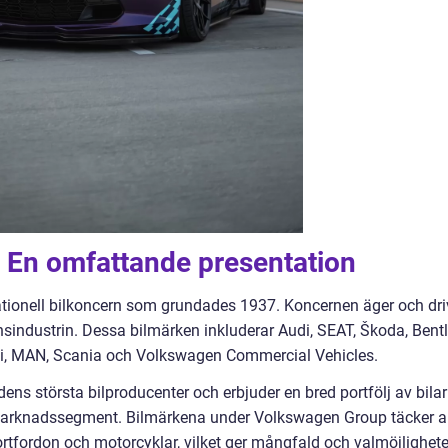
En omfattande presentation
tionell bilkoncern som grundades 1937. Koncernen äger och dri
sindustrin. Dessa bilmärken inkluderar Audi, SEAT, Škoda, Bentl
ti, MAN, Scania och Volkswagen Commercial Vehicles.
ns största bilproducenter och erbjuder en bred portfölj av bilar
 marknadssegment. Bilmärkena under Volkswagen Group täcker al
sportfordon och motorcyklar, vilket ger mångfald och valmöjlighete