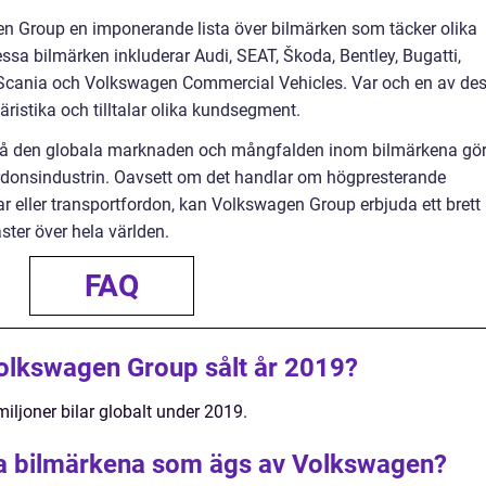
 Group en imponerande lista över bilmärken som täcker olika
a bilmärken inkluderar Audi, SEAT, Škoda, Bentley, Bugatti,
 Scania och Volkswagen Commercial Vehicles. Var och en av de
ristika och tilltalar olika kundsegment.
på den globala marknaden och mångfalden inom bilmärkena gö
fordonsindustrin. Oavsett om det handlar om högpresterande
bilar eller transportfordon, kan Volkswagen Group erbjuda ett brett
ster över hela världen.
FAQ
olkswagen Group sålt år 2019?
ljoner bilar globalt under 2019.
da bilmärkena som ägs av Volkswagen?