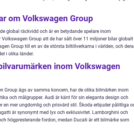
gar om Volkswagen Group
e global räckvidd och är en betydande spelare inom
ar Volkswagen Group att de har sålt över 11 miljoner bilar globalt
en Group till en av de största biltillverkarna i världen, och der
 i olika länder.
 bilvarumärken inom Volkswagen
en Group ägs av samma koncern, har de olika bilmärken inom
tika och målgrupper. Audi är känt för sin eleganta design och
en mer ungdomlig och prisvärd stil. Škoda erbjuder pålitliga o
ugatti är synonymt med lyx och exklusivitet. Lamborghini och
 och högpresterande fordon, medan Ducati är ett bilmärke som