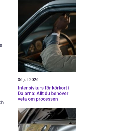
as
06 juli 2026
Intensivkurs för körkort i
Dalarna: Allt du behöver
veta om processen
ch