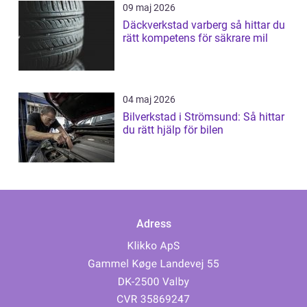
09 maj 2026
Däckverkstad varberg så hittar du
rätt kompetens för säkrare mil
04 maj 2026
Bilverkstad i Strömsund: Så hittar
du rätt hjälp för bilen
Adress