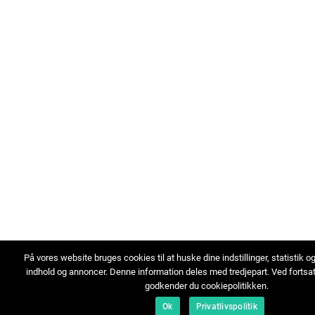
På vores website bruges cookies til at huske dine indstillinger, statistik o
indhold og annoncer. Denne information deles med tredjepart. Ved fortsa
godkender du cookiepolitikken.
Ok
Privatlivspolitik