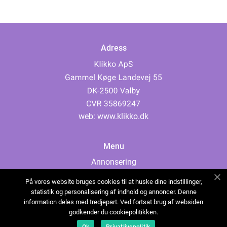
Adress
web:
www.klikko.dk
Menu
Annonsering
Om oss
På vores website bruges cookies til at huske dine indstillinger,
Cookies
statistik og personalisering af indhold og annoncer. Denne
information deles med tredjepart. Ved fortsat brug af websiden
Kontakta oss
godkender du cookiepolitikken.
Sitemap