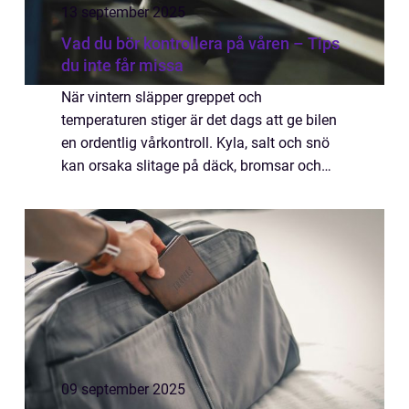
13 september 2025
Vad du bör kontrollera på våren – Tips
du inte får missa
När vintern släpper greppet och
temperaturen stiger är det dags att ge bilen
en ordentlig vårkontroll. Kyla, salt och snö
kan orsaka slitage på däck, bromsar och
andra viktiga delar, och genom att göra en
gru...
09 september 2025