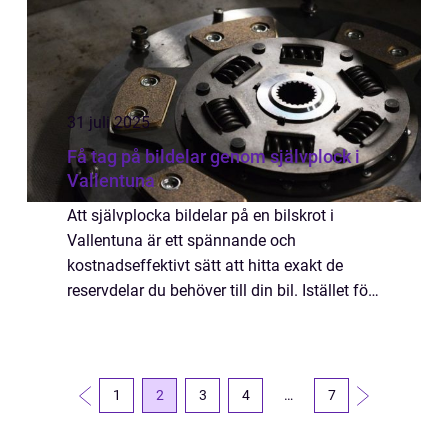
31 juli 2025
Få tag på bildelar genom självplock i
Vallentuna
Att självplocka bildelar på en bilskrot i
Vallentuna är ett spännande och
kostnadseffektivt sätt att hitta exakt de
reservdelar du behöver till din bil. Istället för
att köpa nya delar till höga pris...
1
2
3
4
…
7