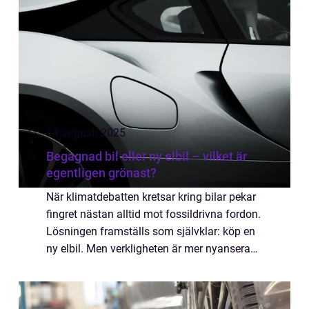
14 augusti 2025
Begagnad bil eller ny elbil – vilket är
egentligen grönast?
När klimatdebatten kretsar kring bilar pekar
fingret nästan alltid mot fossildrivna fordon.
Lösningen framställs som självklar: köp en
ny elbil. Men verkligheten är mer nyanserad
än så. Tillverkningen av ...