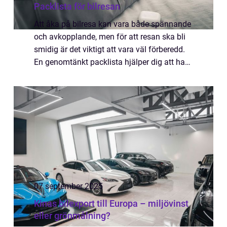
Packlista för bilresan
Att åka på bilresa kan vara både spännande
och avkopplande, men för att resan ska bli
smidig är det viktigt att vara väl förberedd.
En genomtänkt packlista hjälper dig att ha
allt du behöver n...
07 september 2025
Kinas bilexport till Europa – miljövinst
eller grönmålning?