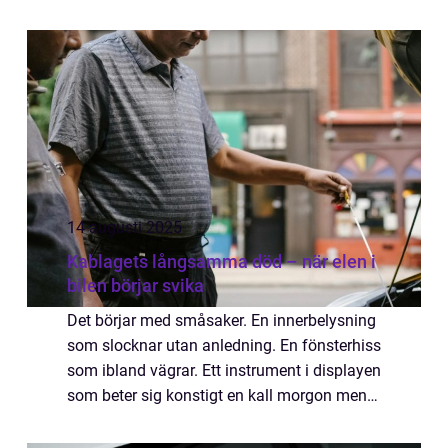
varningssignalerna kan dock leda ti...
14 augusti 2025
Kablagets långsamma död – när elen i
bilen börjar svika
Det börjar med småsaker. En innerbelysning
som slocknar utan anledning. En fönsterhiss
som ibland vägrar. Ett instrument i displayen
som beter sig konstigt en kall morgon men
fungerar perfekt när verkstaden kollar det.
Bilen...