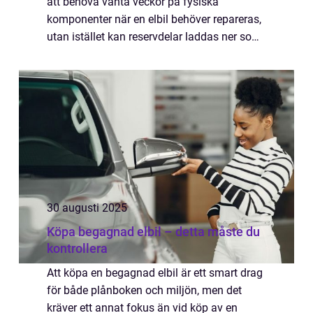
att behöva vänta veckor på fysiska
komponenter när en elbil behöver repareras,
utan istället kan reservdelar laddas ner som
digitala ritningar och skrivas ut lokalt med
av...
30 augusti 2025
Köpa begagnad elbil – detta måste du
kontrollera
Att köpa en begagnad elbil är ett smart drag
för både plånboken och miljön, men det
kräver ett annat fokus än vid köp av en