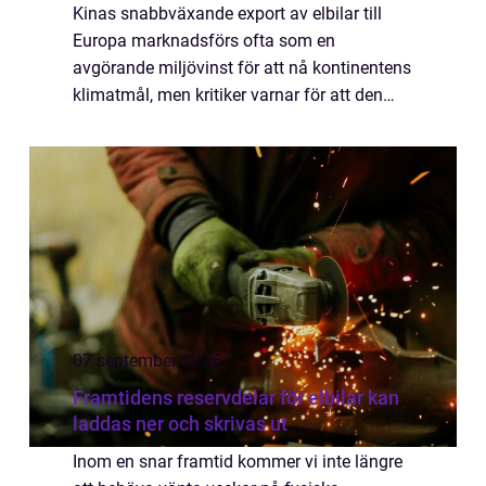
Kinas snabbväxande export av elbilar till
Europa marknadsförs ofta som en
avgörande miljövinst för att nå kontinentens
klimatmål, men kritiker varnar för att den
gröna fasaden döljer en komplex verk...
07 september 2025
Framtidens reservdelar för elbilar kan
laddas ner och skrivas ut
Inom en snar framtid kommer vi inte längre