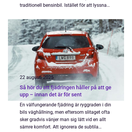
traditionell bensinbil. Istället för att lyssna
efter missljud i moto...
22 augusti 2025
Så hör du att fjädringen håller på att ge
upp – innan det är för sent
En välfungerande fjädring är ryggraden i din
bils väghållning, men eftersom slitaget ofta
sker gradvis vänjer man sig lätt vid en allt
sämre komfort. Att ignorera de subtila