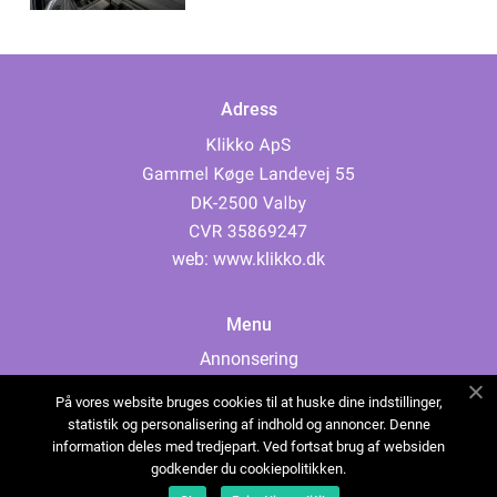
Adress
web:
www.klikko.dk
Menu
Annonsering
Om oss
På vores website bruges cookies til at huske dine indstillinger,
Cookies
statistik og personalisering af indhold og annoncer. Denne
information deles med tredjepart. Ved fortsat brug af websiden
Kontakta oss
godkender du cookiepolitikken.
Sitemap