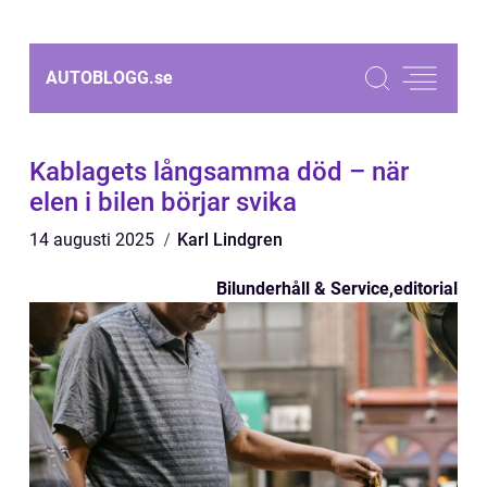
AUTOBLOGG.
se
Kablagets långsamma död – när
elen i bilen börjar svika
14 augusti 2025
Karl Lindgren
Bilunderhåll & Service
,
editorial