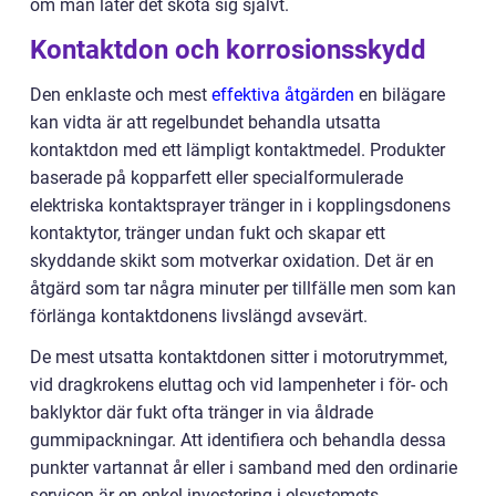
om man låter det sköta sig självt.
Kontaktdon och korrosionsskydd
Den enklaste och mest
effektiva åtgärden
en bilägare
kan vidta är att regelbundet behandla utsatta
kontaktdon med ett lämpligt kontaktmedel. Produkter
baserade på kopparfett eller specialformulerade
elektriska kontaktsprayer tränger in i kopplingsdonens
kontaktytor, tränger undan fukt och skapar ett
skyddande skikt som motverkar oxidation. Det är en
åtgärd som tar några minuter per tillfälle men som kan
förlänga kontaktdonens livslängd avsevärt.
De mest utsatta kontaktdonen sitter i motorutrymmet,
vid dragkrokens eluttag och vid lampenheter i för- och
baklyktor där fukt ofta tränger in via åldrade
gummipackningar. Att identifiera och behandla dessa
punkter vartannat år eller i samband med den ordinarie
servicen är en enkel investering i elsystemets