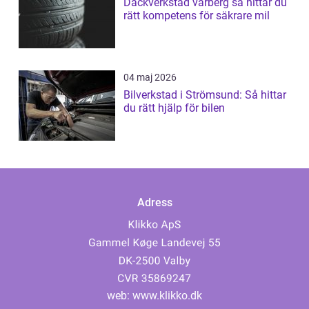
Däckverkstad varberg så hittar du
rätt kompetens för säkrare mil
04 maj 2026
Bilverkstad i Strömsund: Så hittar
du rätt hjälp för bilen
Adress
web:
www.klikko.dk