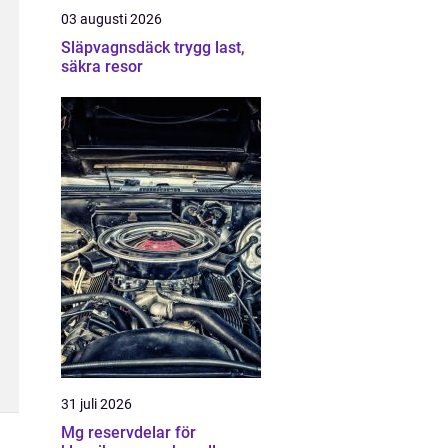
03 augusti 2026
Släpvagnsdäck trygg last,
säkra resor
31 juli 2026
Mg reservdelar för