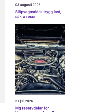
03 augusti 2026
Släpvagnsdäck trygg last,
säkra resor
31 juli 2026
Mg reservdelar för