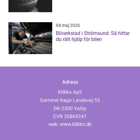
04 maj 2026
Bilverkstad i Strömsund: Så hittar
du rätt hjälp för bilen
Adress
web:
www.klikko.dk