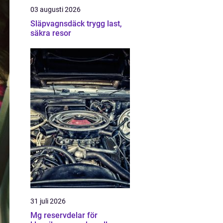
03 augusti 2026
Släpvagnsdäck trygg last,
säkra resor
31 juli 2026
Mg reservdelar för