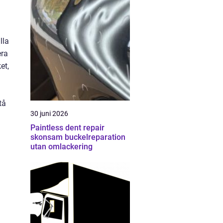
lla
era
et,
tå
30 juni 2026
Paintless dent repair
skonsam buckelreparation
utan omlackering