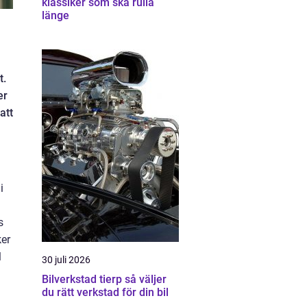
klassiker som ska rulla
länge
t.
er
att
i
s
ker
l
30 juli 2026
Bilverkstad tierp så väljer
du rätt verkstad för din bil