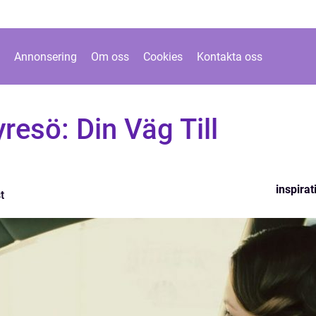
Annonsering
Om oss
Cookies
Kontakta oss
yresö: Din Väg Till
inspirat
t