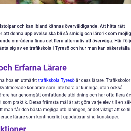
milstolpar och kan ibland kännas överväldigande. Att hitta rätt
r att denna upplevelse ska bli så smidig och lärorik som möjlig
nde områdena finns det flera alternativ att överväga. Här följ
a sig av en trafikskola i Tyresö och hur man kan säkerställa 
 och Erfarna Lärare
rna hos en utmärkt
trafikskola Tyresö
är dess lärare. Trafikskolor 
kvalificerade körlärare som inte bara är kunniga, utan också
rare har genomgått omfattande utbildning och har ofta flera år
i som praktik. Deras främsta mål är att göra varje elev till en sä
tt man får den bästa möjliga utbildningen, är det viktigt att se til
imerade lärare som kontinuerligt uppdaterar sina kunskaper.
ktioner