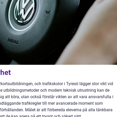
rhet
kortsutbildningen, och trafikskolor i Tyresö lägger stor vikt vid
e utbildningsmetoder och modern teknisk utrustning kan de
sig att köra, utan också förstår vikten av att vara ansvarsfulla i
rundläggande trafikregler till mer avancerade moment som
förhållanden. Målet är att förbereda eleverna på alla tänkbara
att de kan agera på ett tryggt och säkert sätt.