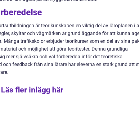
rberedelse
tsutbildningen är teorikunskapen en viktig del av läroplanen i a
ikregler, skyltar och vägmärken är grundläggande för att kunna ag
ken. Många trafikskolor erbjuder teorikurser som en del av sina pak
ematerial och möjlighet att göra teoritester. Denna grundliga
sig mer självsäkra och väl förberedda inför det teoretiska
d och feedback från sina lärare har eleverna en stark grund att s
are.
Läs fler inlägg här