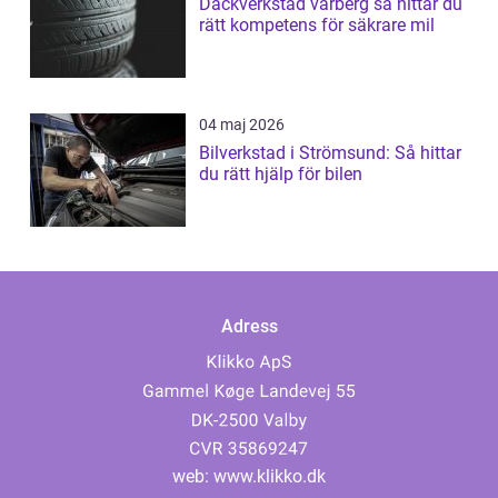
Däckverkstad varberg så hittar du
rätt kompetens för säkrare mil
04 maj 2026
Bilverkstad i Strömsund: Så hittar
du rätt hjälp för bilen
Adress
web:
www.klikko.dk