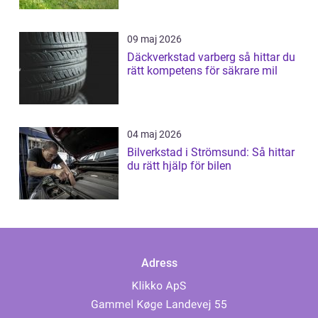
09 maj 2026
Däckverkstad varberg så hittar du
rätt kompetens för säkrare mil
04 maj 2026
Bilverkstad i Strömsund: Så hittar
du rätt hjälp för bilen
Adress