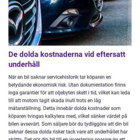
De dolda kostnaderna vid eftersatt
underhåll
När en bil saknar servicehistorik tar köparen en
betydande ekonomisk risk. Utan dokumentation finns
inga garantier för att oljebyten skett i tid, vilket kan leda
till att motorn tagit skada inuti trots en låg
mätarställning. Detta innebär dolda kostnader som
köparen tvingas kalkylera med, vilket sänker värdet på
bilen avsevärt. Som säljare bör du tydliggöra att din bil
saknar dessa dolda risker tack vare att underhållet har
skötts. Det gör din bil till en investering snarare än ett