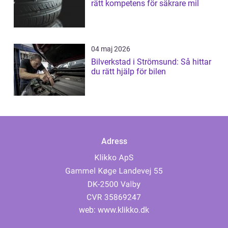
rätt kompetens för säkrare mil
04 maj 2026
Bilverkstad i Strömsund: Så hittar
du rätt hjälp för bilen
Adress
web:
www.klikko.dk