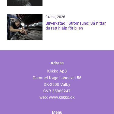
04 maj 2026
Bilverkstad i Strömsund: Så hittar
du rätt hjälp för bilen
Adress
web:
www.klikko.dk
Menu