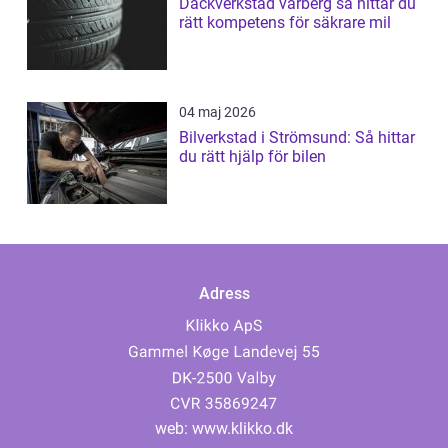
Däckverkstad varberg så hittar du
rätt kompetens för säkrare mil
04 maj 2026
Bilverkstad i Strömsund: Så hittar
du rätt hjälp för bilen
Adress
web:
www.klikko.dk