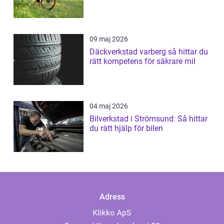
09 maj 2026
Däckverkstad varberg så hittar du
rätt kompetens för säkrare mil
04 maj 2026
Bilverkstad i Strömsund: Så hittar
du rätt hjälp för bilen
Adress