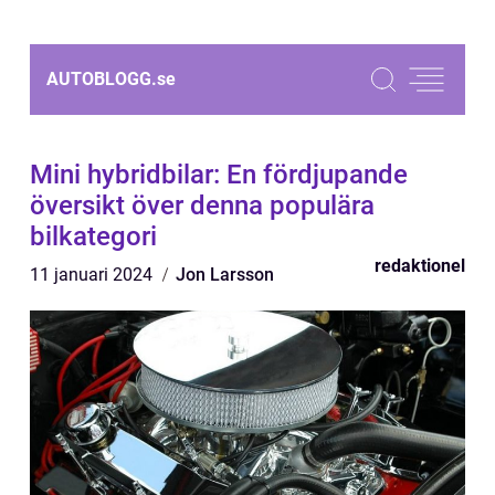
AUTOBLOGG.
se
Mini hybridbilar: En fördjupande
översikt över denna populära
bilkategori
redaktionel
11 januari 2024
Jon Larsson