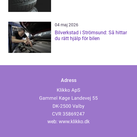
04 maj 2026
Bilverkstad i Strömsund: Så hittar
du rätt hjälp för bilen
Adress
web:
www.klikko.dk