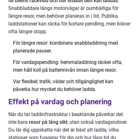
till bilens räckvidd och hur snabbt den kan laddas
.
Snabbladdare längs motorvägar är oumbärliga för
längre resor, men behöver planeras in i tid. Publika
laddstationer kan räcka för kortare pendling, men kräver
ofta längre stopp.
För längre resor: kombinera snabbladdning med
planerade pauser.
För vardagspendling: hemmaladdning räcker ofta,
men håll koll på batterinivån innan längre resor.
Var flexibel; trafik, väder och tillgänglighet kan
påverka hur mycket du behöver ladda.
Effekt på vardag och planering
När du tar laddinfrastruktur i beaktande påverkar det
inte bara
resor på lång sikt
, utan också vardagsrutiner.
Du lär dig uppskatta när det är bäst att ladda, vilka
stationer som fungerar för dig och hur lång tid du