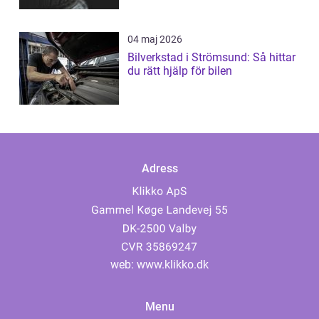
04 maj 2026
Bilverkstad i Strömsund: Så hittar
du rätt hjälp för bilen
Adress
web:
www.klikko.dk
Menu