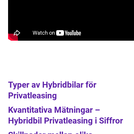
Typer av Hybridbilar för
Privatleasing
Kvantitativa Mätningar –
Hybridbil Privatleasing i Siffror