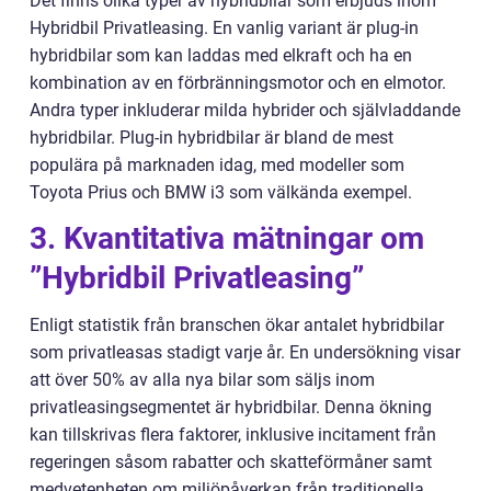
Det finns olika typer av hybridbilar som erbjuds inom
Hybridbil Privatleasing. En vanlig variant är plug-in
hybridbilar som kan laddas med elkraft och ha en
kombination av en förbränningsmotor och en elmotor.
Andra typer inkluderar milda hybrider och självladdande
hybridbilar. Plug-in hybridbilar är bland de mest
populära på marknaden idag, med modeller som
Toyota Prius och BMW i3 som välkända exempel.
3. Kvantitativa mätningar om
”Hybridbil Privatleasing”
Enligt statistik från branschen ökar antalet hybridbilar
som privatleasas stadigt varje år. En undersökning visar
att över 50% av alla nya bilar som säljs inom
privatleasingsegmentet är hybridbilar. Denna ökning
kan tillskrivas flera faktorer, inklusive incitament från
regeringen såsom rabatter och skatteförmåner samt
medvetenheten om miljöpåverkan från traditionella