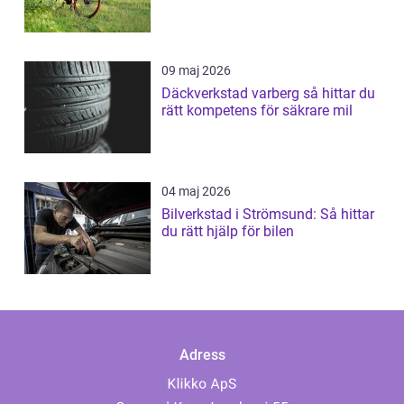
09 maj 2026
Däckverkstad varberg så hittar du
rätt kompetens för säkrare mil
04 maj 2026
Bilverkstad i Strömsund: Så hittar
du rätt hjälp för bilen
Adress