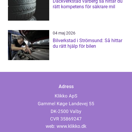
Däckverkstad varberg så hittar du
rätt kompetens för säkrare mil
04 maj 2026
Bilverkstad i Strömsund: Så hittar
du rätt hjälp för bilen
Adress
web:
www.klikko.dk