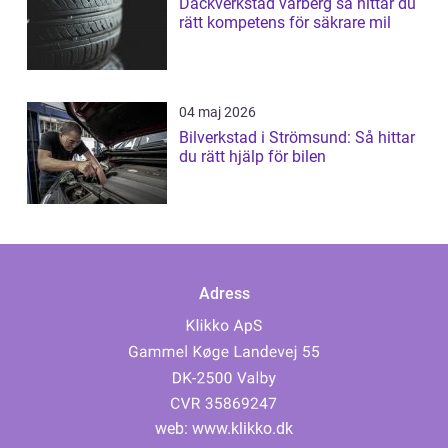
Däckverkstad varberg så hittar du
rätt kompetens för säkrare mil
04 maj 2026
Bilverkstad i Strömsund: Så hittar
du rätt hjälp för bilen
Adress
web:
www.klikko.dk