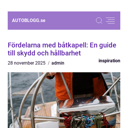
AUTOBLOGG.
se
Fördelarna med båtkapell: En guide
till skydd och hållbarhet
inspiration
28 november 2025
admin