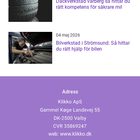
Däckverkstad varberg så hittar du
rätt kompetens för säkrare mil
04 maj 2026
Bilverkstad i Strömsund: Så hittar
du rätt hjälp för bilen
Adress
web:
www.klikko.dk