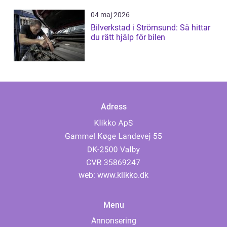
04 maj 2026
Bilverkstad i Strömsund: Så hittar
du rätt hjälp för bilen
Adress
web:
www.klikko.dk
Menu
Annonsering