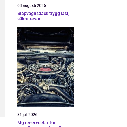
03 augusti 2026
Släpvagnsdäck trygg last,
säkra resor
31 juli 2026
Mg reservdelar för