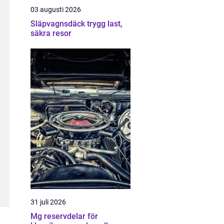
03 augusti 2026
Släpvagnsdäck trygg last,
säkra resor
31 juli 2026
Mg reservdelar för