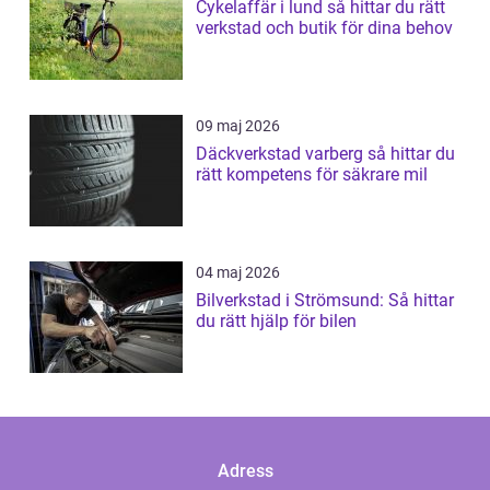
Cykelaffär i lund så hittar du rätt
verkstad och butik för dina behov
09 maj 2026
Däckverkstad varberg så hittar du
rätt kompetens för säkrare mil
04 maj 2026
Bilverkstad i Strömsund: Så hittar
du rätt hjälp för bilen
Adress