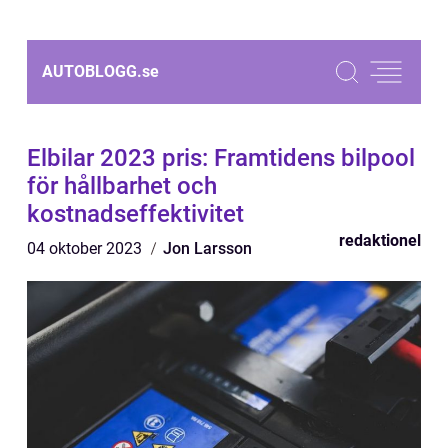
AUTOBLOGG.
se
Elbilar 2023 pris: Framtidens bilpool
för hållbarhet och
kostnadseffektivitet
redaktionel
04 oktober 2023
Jon Larsson