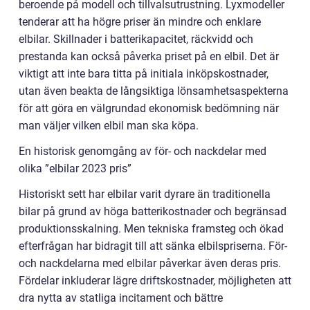
beroende på modell och tillvalsutrustning. Lyxmodeller
tenderar att ha högre priser än mindre och enklare
elbilar. Skillnader i batterikapacitet, räckvidd och
prestanda kan också påverka priset på en elbil. Det är
viktigt att inte bara titta på initiala inköpskostnader,
utan även beakta de långsiktiga lönsamhetsaspekterna
för att göra en välgrundad ekonomisk bedömning när
man väljer vilken elbil man ska köpa.
En historisk genomgång av för- och nackdelar med
olika ”elbilar 2023 pris”
Historiskt sett har elbilar varit dyrare än traditionella
bilar på grund av höga batterikostnader och begränsad
produktionsskalning. Men tekniska framsteg och ökad
efterfrågan har bidragit till att sänka elbilspriserna. För-
och nackdelarna med elbilar påverkar även deras pris.
Fördelar inkluderar lägre driftskostnader, möjligheten att
dra nytta av statliga incitament och bättre