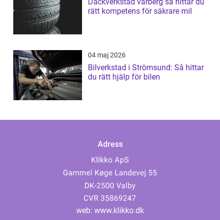
Däckverkstad varberg så hittar du
rätt kompetens för säkrare mil
04 maj 2026
Bilverkstad i Strömsund: Så hittar
du rätt hjälp för bilen
Adress
web:
www.klikko.dk