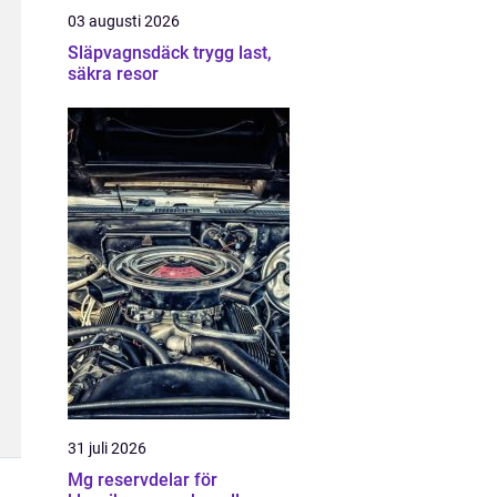
03 augusti 2026
Släpvagnsdäck trygg last,
säkra resor
31 juli 2026
Mg reservdelar för