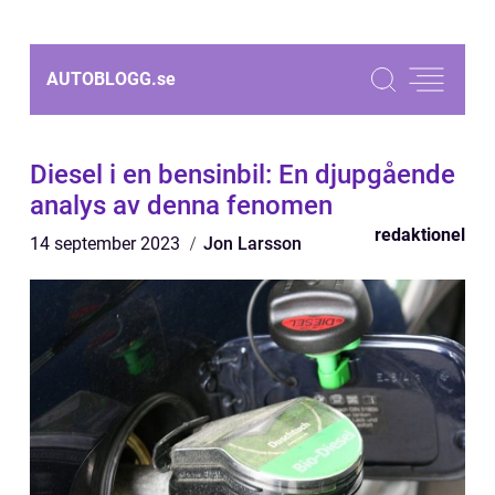
AUTOBLOGG.
se
Diesel i en bensinbil: En djupgående
analys av denna fenomen
redaktionel
14 september 2023
Jon Larsson