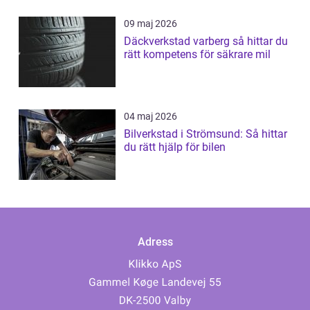
09 maj 2026
Däckverkstad varberg så hittar du
rätt kompetens för säkrare mil
04 maj 2026
Bilverkstad i Strömsund: Så hittar
du rätt hjälp för bilen
Adress