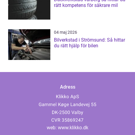
rätt kompetens för säkrare mil
04 maj 2026
Bilverkstad i Strömsund: Så hittar
du rätt hjälp för bilen
Adress
web:
www.klikko.dk