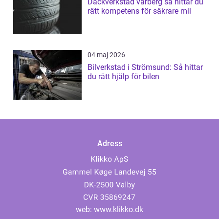
Däckverkstad varberg så hittar du
rätt kompetens för säkrare mil
04 maj 2026
Bilverkstad i Strömsund: Så hittar
du rätt hjälp för bilen
Adress
web:
www.klikko.dk