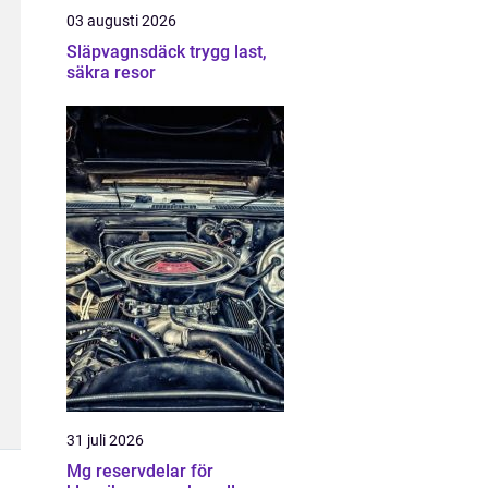
03 augusti 2026
Släpvagnsdäck trygg last,
säkra resor
31 juli 2026
Mg reservdelar för