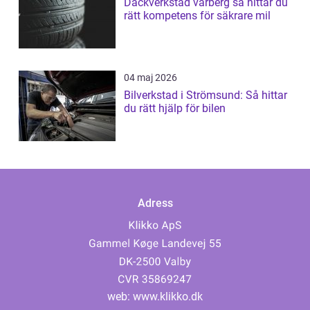
Däckverkstad varberg så hittar du
rätt kompetens för säkrare mil
04 maj 2026
Bilverkstad i Strömsund: Så hittar
du rätt hjälp för bilen
Adress
web:
www.klikko.dk