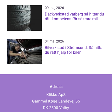
09 maj 2026
Däckverkstad varberg så hittar du
rätt kompetens för säkrare mil
04 maj 2026
Bilverkstad i Strömsund: Så hittar
du rätt hjälp för bilen
Adress