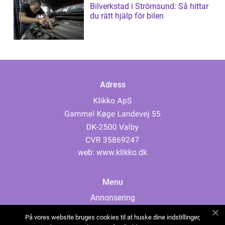
Bilverkstad i Strömsund: Så hittar
du rätt hjälp för bilen
Adress
web:
www.klikko.dk
Menu
Annonsering
Om oss
På vores website bruges cookies til at huske dine indstillinger,
Cookies