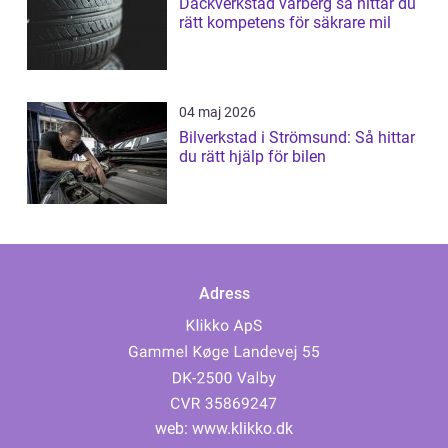
Däckverkstad varberg så hittar du
rätt kompetens för säkrare mil
04 maj 2026
Bilverkstad i Strömsund: Så hittar
du rätt hjälp för bilen
Adress
web:
www.klikko.dk