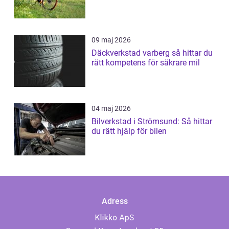
09 maj 2026
Däckverkstad varberg så hittar du
rätt kompetens för säkrare mil
04 maj 2026
Bilverkstad i Strömsund: Så hittar
du rätt hjälp för bilen
Adress