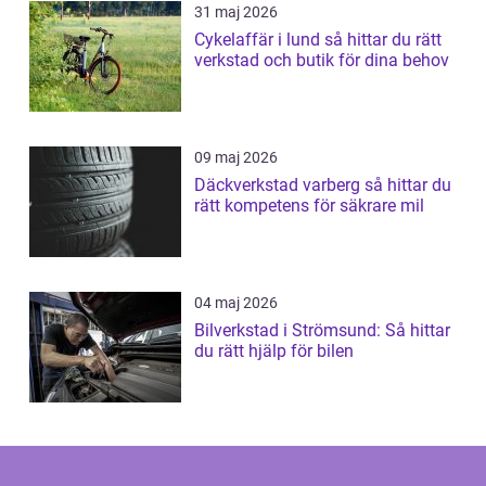
31 maj 2026
Cykelaffär i lund så hittar du rätt
verkstad och butik för dina behov
09 maj 2026
Däckverkstad varberg så hittar du
rätt kompetens för säkrare mil
04 maj 2026
Bilverkstad i Strömsund: Så hittar
du rätt hjälp för bilen