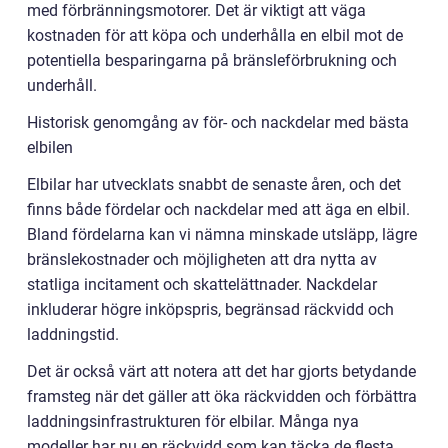
med förbränningsmotorer. Det är viktigt att väga
kostnaden för att köpa och underhålla en elbil mot de
potentiella besparingarna på bränsleförbrukning och
underhåll.
Historisk genomgång av för- och nackdelar med bästa
elbilen
Elbilar har utvecklats snabbt de senaste åren, och det
finns både fördelar och nackdelar med att äga en elbil.
Bland fördelarna kan vi nämna minskade utsläpp, lägre
bränslekostnader och möjligheten att dra nytta av
statliga incitament och skattelättnader. Nackdelar
inkluderar högre inköpspris, begränsad räckvidd och
laddningstid.
Det är också värt att notera att det har gjorts betydande
framsteg när det gäller att öka räckvidden och förbättra
laddningsinfrastrukturen för elbilar. Många nya
modeller har nu en räckvidd som kan täcka de flesta