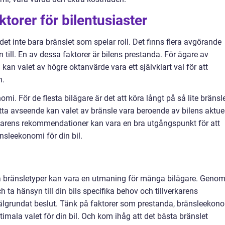
torer för bilentusiaster
 det inte bara bränslet som spelar roll. Det finns flera avgörande
 till. En av dessa faktorer är bilens prestanda. För ägare av
kan valet av högre oktanvärde vara ett självklart val för att
n.
mi. För de flesta bilägare är det att köra långt på så lite bränsl
detta avseende kan valet av bränsle vara beroende av bilens aktue
erkarens rekommendationer kan vara en bra utgångspunkt för att
nsleekonomi för din bil.
sa bränsletyper kan vara en utmaning för många bilägare. Geno
 ta hänsyn till din bils specifika behov och tillverkarens
älgrundat beslut. Tänk på faktorer som prestanda, bränsleekon
timala valet för din bil. Och kom ihåg att det bästa bränslet