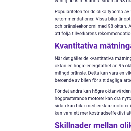
vanlig bensin. Å andra sidan är 98 okt
Populäriteten för de olika typerna av
rekommendationer. Vissa bilar är op
och bränsleekonomi med 98 oktan. And
att följa tillverkarens rekommendatio
Kvantitativa mätning
När det gäller de kvantitativa mätnin
oktan en högre energitäthet än 95 ok
mängd bränsle. Detta kan vara en vik
beroende av bilen för sitt dagliga arb
För det andra kan högre oktanvärden 
högpresterande motorer kan dra nytta
sidan kan bilar med enklare motorer in
kan vara ett mer kostnadseffektivt alt
Skillnader mellan ol