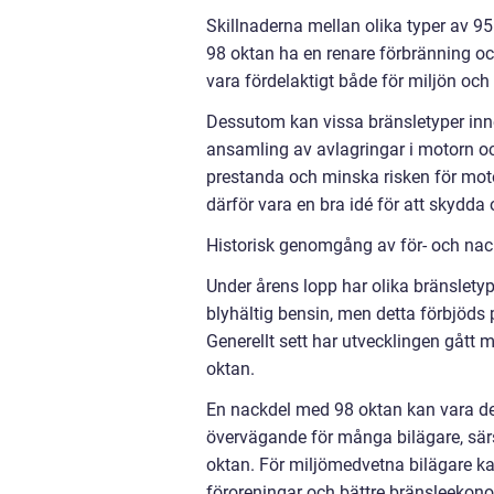
Skillnaderna mellan olika typer av 9
98 oktan ha en renare förbränning oc
vara fördelaktigt både för miljön och
Dessutom kan vissa bränsletyper inn
ansamling av avlagringar i motorn och
prestanda och minska risken för moto
därför vara en bra idé för att skydda
Historisk genomgång av för- och nac
Under årens lopp har olika bränsletyp
blyhältig bensin, men detta förbjöds
Generellt sett har utvecklingen gått 
oktan.
En nackdel med 98 oktan kan vara det
övervägande för många bilägare, särs
oktan. För miljömedvetna bilägare k
föroreningar och bättre bränsleekono