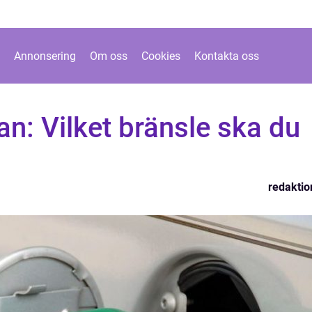
Annonsering
Om oss
Cookies
Kontakta oss
an: Vilket bränsle ska du
l
redaktio