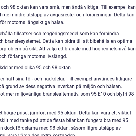
5 och 98 oktan kan vara små, men ändå viktiga. Till exempel kan
h ge mindre utsläpp av avgasrester och föroreningar. Detta kan
 för motorns långsiktiga hälsa.
ehålla tillsatser och rengöringsmedel som kan förhindra
 bränslesystemet. Detta kan bidra till att bibehålla en optimal
rproblem på sikt. Att välja ett bränsle med hög renhetsnivå kan
 och förlänga motorns livslängd.
kdelar med olika 95 och 98 oktan
er haft sina för- och nackdelar. Till exempel användes tidigare
 på grund av dess negativa inverkan på miljön och hälsan.
mot mer miljövänliga bränslealternativ, som 95 E10 och blyfri 98
 högre priset jämfört med 95 oktan. Detta kan vara ett viktigt
kilt med tanke på att de flesta bilar kan fungera bra med 95
an dock fördelarna med 98 oktan, såsom lägre utsläpp av
mi, vara värda den extra kostnaden.