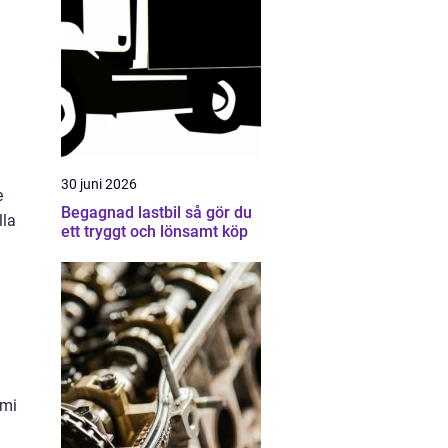
30 juni 2026
e
Begagnad lastbil så gör du
lla
ett tryggt och lönsamt köp
m
omi