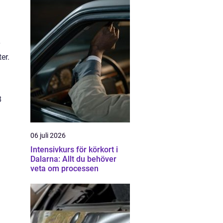
er.
8
06 juli 2026
Intensivkurs för körkort i
Dalarna: Allt du behöver
veta om processen