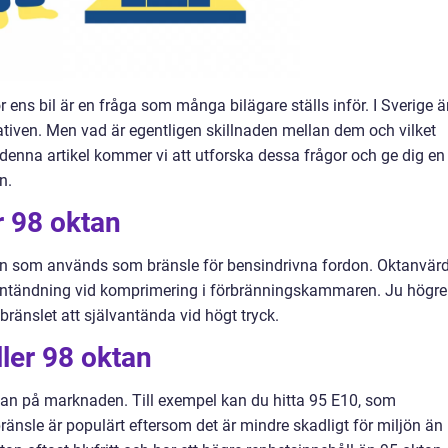
ör ens bil är en fråga som många bilägare ställs inför. I Sverige ä
ativen. Men vad är egentligen skillnaden mellan dem och vilket
I denna artikel kommer vi att utforska dessa frågor och ge dig en
n.
r 98 oktan
sin som används som bränsle för bensindrivna fordon. Oktanvär
antändning vid komprimering i förbränningskammaren. Ju högre
ränslet att självantända vid högt tryck.
ller 98 oktan
ktan på marknaden. Till exempel kan du hitta 95 E10, som
bränsle är populärt eftersom det är mindre skadligt för miljön än